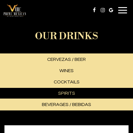
Togg
navig
OUR DRINKS
CERVEZAS / BEER
WINES
COCKTAILS
SPIRITS
BEVERAGES / BEBIDAS